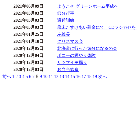
2021年06月09日
ようこそ グリーンホーム平成へ
2021年03月03日
節分行事
2021年03月03日
避難訓練
2021年03月03日
歳末たすけあい募金にて、CDラジカセを
2021年01月25日
左義長
2021年01月18日
クリスマス会
2020年12月05日
北海道に行った気分になるの会
2020年12月04日
ポニーの餌やり体験
2020年12月03日
サツマイモ掘り
2020年12月03日
お弁当給食
8
前へ
1
2
3
4
5
6
7
9
10
11
12
13
14
15
16
17
18
19
次へ