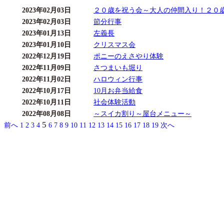
2023年02月03日
２０歳を祝う会～大人の仲間入り！２０
2023年02月03日
節分行事
2023年01月13日
左義長
2023年01月10日
クリスマス会
2022年12月19日
ポニーのえさやり体験
2022年11月09日
さつまいも堀り
2022年11月02日
ハロウィン行事
2022年10月17日
10月お弁当給食
2022年10月11日
社会体験活動
2022年08月08日
～スイカ割り～屋台メニュー～
5
前へ
1
2
3
4
6
7
8
9
10
11
12
13
14
15
16
17
18
19
次へ